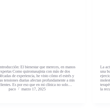
Introducción: El bienestar que mereces, en manos
La act
expertas Como quiromasajista con más de dos
una bu
décadas de experiencia, he visto cómo el estrés y
ejerci
las tensiones diarias afectan profundamente a mis
molest
clientes. Es por eso que en mi clínica no solo…
terap
paco
marzo 17, 2025
la rec